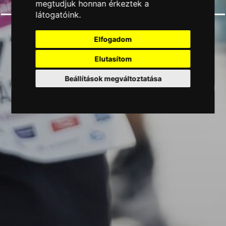
megtudjuk honnan érkeztek a
látogatóink.
Fuss Te is a SUHANJ! csapat tagjaként.
Elfogadom
Bárhol, bármikor.
Elutasítom
Beállítások megváltoztatása
CSATLAKOZZ A
CSAPATHOZ